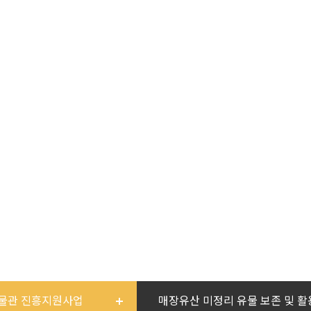
고문화
국고지원사업
포상
가입안내
소식지
국고지원사업
한국대학박물관은 여러분과 함께합니다.
물관 진흥지원사업
매장유산 미정리 유물 보존 및 