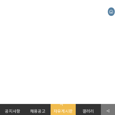
로그
회원가
협
회
고
국
포
가
소
자
홍
인
입
회
원
문
고
상
입
식
료
보
소식지
소
관
화
지
안
지
실
한국대학박물관의 소식을 함께하세요.
개
원
내
사
공지사항
채용공고
자유게시판
갤러리