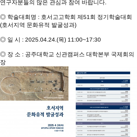
연구자분들의 많은 관심과 참여 바랍니다
.
◎
학술대회명
:
호서고고학회 제
51
회 정기학술대회
(
호서지역 문화유적 발굴성과
)
◎
일 시
: 2025.04.24.(
목
) 11:00~17:30
◎
장 소
:
공주대학교 신관캠퍼스 대학본부 국제회의
장