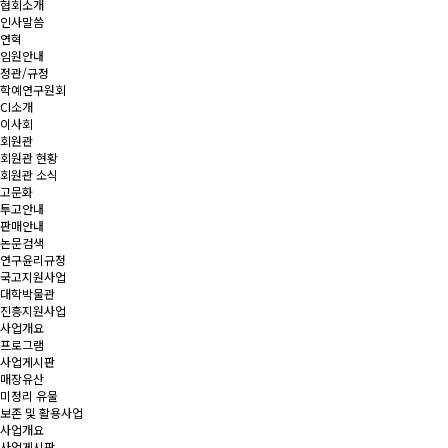
협회소개
인사말씀
연혁
임원안내
정관/규정
학예연구원회
CI소개
이사회
회원관
회원관 현황
회원관 소식
고문화
투고안내
판매안내
논문검색
연구윤리규정
국고지원사업
대학박물관
진흥지원사업
사업개요
프로그램
사업게시판
매장유산
미정리 유물
보존 및 활용사업
사업개요
사업게시판