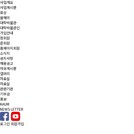
사업개요
사업게시판
포상
올해의
대학박물관·
대학박물관인
가입안내
정회원
준회원
홈페이지회원
소식지
공지사항
채용공고
자유게시판
갤러리
자료실
자료실
관련기관
기부금
홍보
KAUM
NEWS LETTER
로그인
회원가입