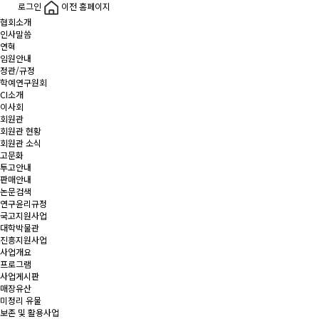
로그인
이전 홈페이지
협회소개
인사말씀
연혁
임원안내
정관/규정
학예연구원회
CI소개
이사회
회원관
회원관 현황
회원관 소식
고문화
투고안내
판매안내
논문검색
연구윤리규정
국고지원사업
대학박물관
진흥지원사업
사업개요
프로그램
사업게시판
매장유산
미정리 유물
보존 및 활용사업