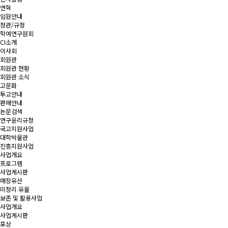
연혁
임원안내
정관/규정
학예연구원회
CI소개
이사회
회원관
회원관 현황
회원관 소식
고문화
투고안내
판매안내
논문검색
연구윤리규정
국고지원사업
대학박물관
진흥지원사업
사업개요
프로그램
사업게시판
매장유산
미정리 유물
보존 및 활용사업
사업개요
사업게시판
포상