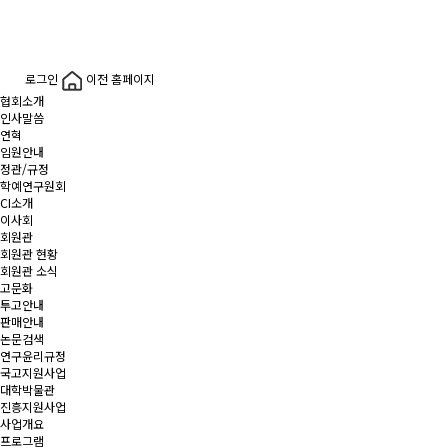
로그인
이전 홈페이지
협회소개
인사말씀
연혁
임원안내
정관/규정
학예연구원회
CI소개
이사회
회원관
회원관 현황
회원관 소식
고문화
투고안내
판매안내
논문검색
연구윤리규정
국고지원사업
대학박물관
진흥지원사업
사업개요
프로그램