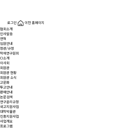
로그인
이전 홈페이지
협회소개
인사말씀
연혁
임원안내
정관/규정
학예연구원회
CI소개
이사회
회원관
회원관 현황
회원관 소식
고문화
투고안내
판매안내
논문검색
연구윤리규정
국고지원사업
대학박물관
진흥지원사업
사업개요
프로그램